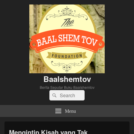
Baalshemtov
Berita Seputar Buku Baalshemtov
Search
Search
for:
Menu
Mengintip Kisah yang Tak