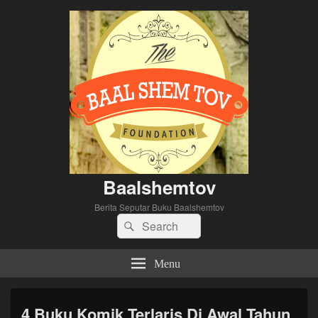
Baalshemtov
Berita Seputar Buku Baalshemtov
Search
Search
for:
Menu
4 Buku Komik Terlaris Di Awal Tahun