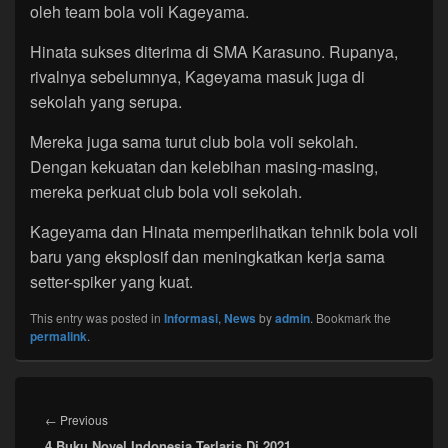
oleh team bola voli Kageyama.
Hinata sukses diterima di SMA Karasuno. Rupanya,
rivalnya sebelumnya, Kageyama masuk juga di
sekolah yang serupa.
Mereka juga sama turut club bola voli sekolah.
Dengan kekuatan dan kelebihan masing-masing,
mereka perkuat club bola voli sekolah.
Kageyama dan Hinata memperlihatkan tehnik bola voli
baru yang eksplosif dan meningkatkan kerja sama
setter-spiker yang kuat.
This entry was posted in
Informasi
,
News
by
admin
. Bookmark the
permalink
.
Post
navigation
Previous
←
Previous
4 Buku Novel Indonesia Terlaris Di 2021
post: