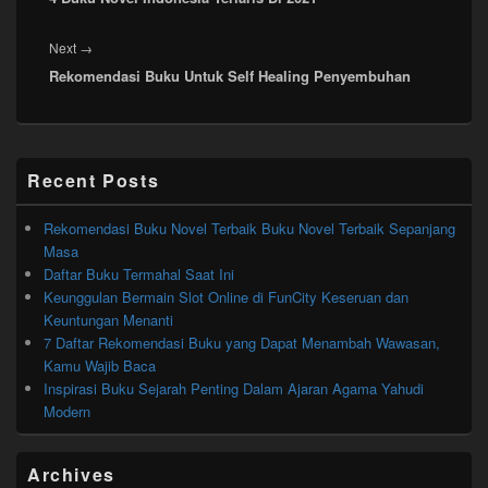
Next
Next
→
Rekomendasi Buku Untuk Self Healing Penyembuhan
post:
Primary
Recent Posts
Sidebar
Widget
Area
Rekomendasi Buku Novel Terbaik Buku Novel Terbaik Sepanjang
Masa
Daftar Buku Termahal Saat Ini
Keunggulan Bermain Slot Online di FunCity Keseruan dan
Keuntungan Menanti
7 Daftar Rekomendasi Buku yang Dapat Menambah Wawasan,
Kamu Wajib Baca
Inspirasi Buku Sejarah Penting Dalam Ajaran Agama Yahudi
Modern
Archives