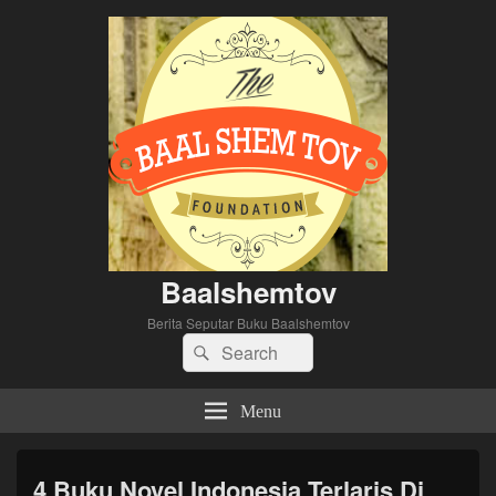
Baalshemtov
Berita Seputar Buku Baalshemtov
Search
Search
for:
Menu
4 Buku Novel Indonesia Terlaris Di