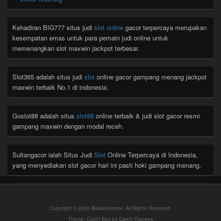
Kehadiran BIG777 situs judi
slot online
gacor terpercaya merupakan
kesempatan emas untuk para pemain judi online untuk
memenangkan slot maxwin jackpot terbesar.
Slot365 adalah situs judi
slot
online gacor gampang menang jackpot
maxwin terbaik No.1 di indonesia.
Goslot88 adalah situs
slot88
online terbaik & judi slot gacor resmi
gampang maxwin dengan modal receh.
Sultangacor ialah Situs Judi
Slot
Online Terpercaya di Indonesia,
yang menyediakan slot gacor hari ini pasti hoki gampang menang.
Copyright © 2026
Baalshemtov
. All Rights Reserved.
Theme: Catch Box by
Catch Themes