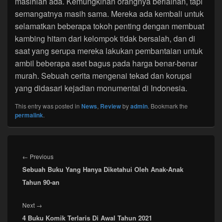
masihlah ada. Kemungkinan orangnya berlainan, tapi
semangatnya masih sama. Mereka ada kembali untuk
selamatkan beberapa tokoh penting dengan membuat
kambing hitam dari kelompok tidak bersalah, dan di
saat yang serupa mereka lakukan pembantaian untuk
ambil beberapa aset bagus pada harga benar-benar
murah. Sebuah cerita mengenai tekad dan korupsi
yang didasari kejadian monumental di Indonesia.
This entry was posted in
News
,
Review
by
admin
. Bookmark the
permalink
.
Post
navigation
Previous
←
Previous
Sebuah Buku Yang Hanya Diketahui Oleh Anak-Anak
post:
Tahun 90-an
Next
Next
→
4 Buku Komik Terlaris Di Awal Tahun 2021
post: